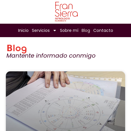
Inicio
Servicios
Sobre mí
Blog
Contacto
Blog
Mantente informado conmigo