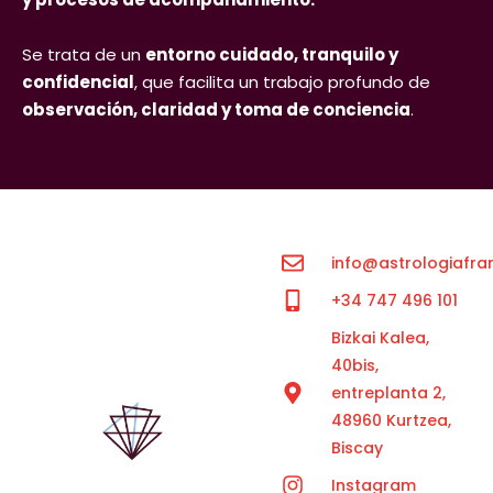
Se trata de un
entorno cuidado, tranquilo y
confidencial
, que facilita un trabajo profundo de
observación, claridad y toma de conciencia
.
info@astrologiafra
+34 747 496 101
Bizkai Kalea,
40bis,
entreplanta 2,
48960 Kurtzea,
Biscay
Instagram