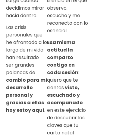
surge cuando
silencio en el que
decidimos mirar
observo,
hacia dentro.
escucho y me
reconecto con lo
Las crisis
esencial.
personales que
he afrontado a lo
Esa misma
largo de mi vida
actitud la
han resultado
comparto
ser grandes
contigo en
palancas de
cada sesión
:
cambio para mi
quiero que te
desarrollo
sientas
visto,
personal y
escuchado y
gracias a ellas
acompañado
hoy estoy aquí
.
en este ejercicio
de descubrir las
claves que tu
carta natal