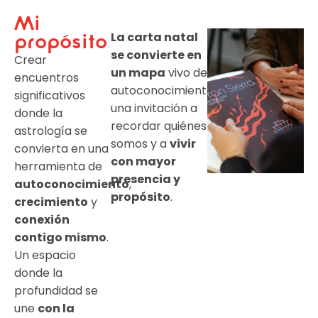
Mi
La carta natal
propósito
se convierte en
Crear
un mapa
vivo de
encuentros
autoconocimiento:
significativos
una invitación a
donde la
recordar quiénes
astrología se
somos y a
vivir
convierta en una
con mayor
herramienta de
presencia y
autoconocimiento
,
propósito
.
crecimiento
y
conexión
contigo mismo
.
Un espacio
donde la
profundidad se
une
con la