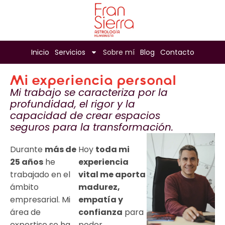
Inicio
Servicios
Sobre mí
Blog
Contacto
Mi experiencia personal
Mi trabajo se caracteriza por la
profundidad, el rigor y la
capacidad de crear espacios
seguros para la transformación.
Durante
más de
Hoy
toda mi
25 años
he
experiencia
trabajado en el
vital me aporta
ámbito
madurez,
empresarial. Mi
empatía y
área de
confianza
para
expertise se ha
poder