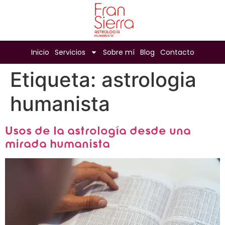
Inicio
Servicios
Sobre mí
Blog
Contacto
Etiqueta:
astrologia
humanista
Usos de la astrología desde una
mirada humanista