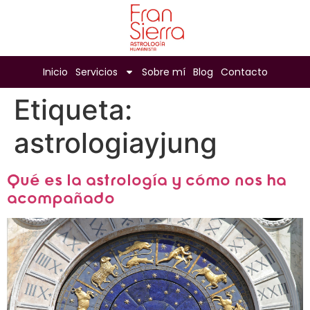
Inicio
Servicios
Sobre mí
Blog
Contacto
Etiqueta:
astrologiayjung
Qué es la astrología y cómo nos ha
acompañado