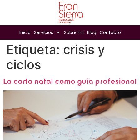
Inicio
Servicios
Sobre mí
Blog
Contacto
Etiqueta:
crisis y
ciclos
La carta natal como guía profesional