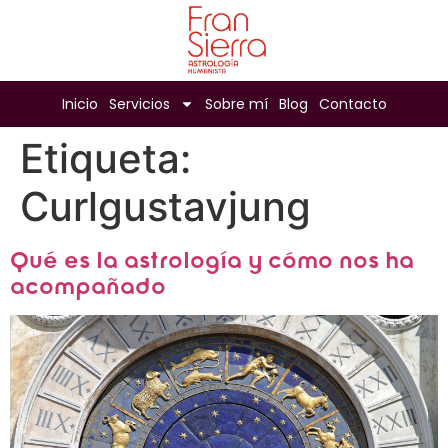
Inicio
Servicios
Sobre mí
Blog
Contacto
Etiqueta:
Curlgustavjung
Qué es la astrología y cómo nos ha
acompañado