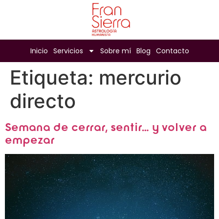
Inicio
Servicios
Sobre mí
Blog
Contacto
Etiqueta:
mercurio
directo
Semana de cerrar, sentir… y volver a
empezar